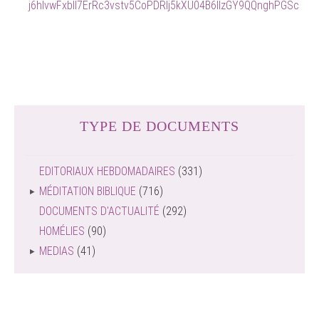
j6hIvwFxbII7ErRc3vstv5CoPDRlj5kXU04B6llzGY9QQnghPGSc
TYPE DE DOCUMENTS
EDITORIAUX HEBDOMADAIRES
(331)
MÉDITATION BIBLIQUE
(716)
DOCUMENTS D'ACTUALITÉ
(292)
HOMÉLIES
(90)
MEDIAS
(41)