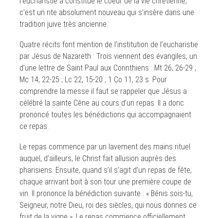
l’eucharistie a constitué le coeur de la vie chrétienne,
c’est un rite absolument nouveau qui s’insère dans une
tradition juive très ancienne.
Quatre récits font mention de l’institution de l’eucharistie
par Jésus de Nazareth : Trois viennent des évangiles, un
d’une lettre de Saint Paul aux Corinthiens : Mt 26, 26-29 ;
Mc 14, 22-25 ; Lc 22, 15-20 ; 1 Co 11, 23 s. Pour
comprendre la messe il faut se rappeler que Jésus a
célébré la sainte Cène au cours d’un repas. Il a donc
prononcé toutes les bénédictions qui accompagnaient
ce repas.
Le repas commence par un lavement des mains rituel
auquel, d’ailleurs, le Christ fait allusion auprès des
pharisiens. Ensuite, quand s’il s’agit d’un repas de fête,
chaque arrivant boit à son tour une première coupe de
vin. Il prononce la bénédiction suivante : « Bénis sois-tu,
Seigneur, notre Dieu, roi des siècles, qui nous donnes ce
fruit de la vigne ». Le repas commence officiellement