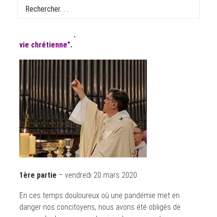
suspendues, Mgr Michel Aupetit propose de réfléchir
sur ce que signifie l’eucharistie pour les chrétiens,
comment et en quoi elle est “source et sommet de la
vie chrétienne”.
1ère partie
– vendredi 20 mars 2020
En ces temps douloureux où une pandémie met en
danger nos concitoyens, nous avons été obligés de