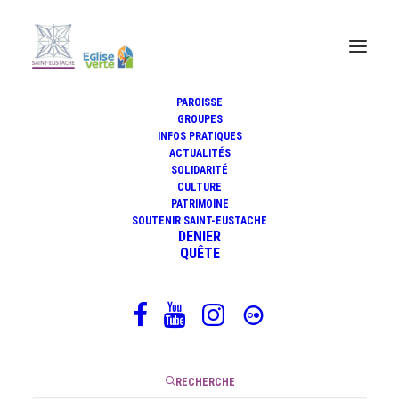
PAROISSE
GROUPES
INFOS PRATIQUES
Entretiens sur la messe de Mgr
ACTUALITÉS
Michel Aupetit
SOLIDARITÉ
CULTURE
PATRIMOINE
SOUTENIR SAINT-EUSTACHE
DENIER
QUÊTE
26 mars 2020
|
21 Minutes
RECHERCHE
En ces temps douloureux où les messes sont