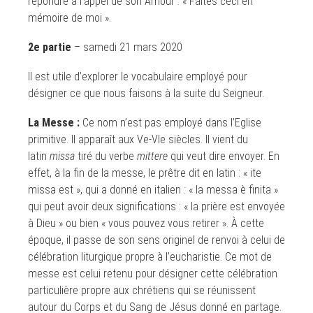
répondre à l’appel de son Amour : « Faites ceci en
mémoire de moi ».
2e partie
– samedi 21 mars 2020
Il est utile d’explorer le vocabulaire employé pour
désigner ce que nous faisons à la suite du Seigneur.
La Messe :
Ce nom n’est pas employé dans l’Eglise
primitive. Il apparaît aux Ve-VIe siècles. Il vient du
latin
missa
tiré du verbe
mittere
qui veut dire envoyer. En
effet, à la fin de la messe, le prêtre dit en latin : « ite
missa est », qui a donné en italien : « la messa è finita »
qui peut avoir deux significations : « la prière est envoyée
à Dieu » ou bien « vous pouvez vous retirer ». À cette
époque, il passe de son sens originel de renvoi à celui de
célébration liturgique propre à l’eucharistie. Ce mot de
messe est celui retenu pour désigner cette célébration
particulière propre aux chrétiens qui se réunissent
autour du Corps et du Sang de Jésus donné en partage.