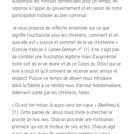
suspendre les messes dominicales pour un temps, en
réponse à l’appel du gouvernement et en raison de notre
participation motivée au bien commun.
Je vous propose de réfléchir ensemble sur ce que
signifie l’eucharistie pour les chrétiens, comment et en
quoi elle est « source et sommet de la vie chrétienne »
(Concile Vatican II,
Lumen Gentium
n° 11). Il ne s’agit pas
de combler une frustration légitime mais d’augmenter
notre soif de la vie divine et de ce Corps du Christ qui se
livre à nous et qu’il convient de recevoir avec amour et
respect. Puisse ce temps de désert nous introduire
dans la fidélité à ce rendez-vous d’amour hebdomadaire,
tellement oublié par les chrétiens, hélas.
« Où est ton trésor, là aussi sera ton cœur » (Matthieu 6,
21). Cette parole de Jésus nous invite à chercher la
priorité de nos vies. Chacun possède une motivation
première qui est le moteur de ses actes. Chacun agit
aussi en vue d’une fin considérée comme la valeur