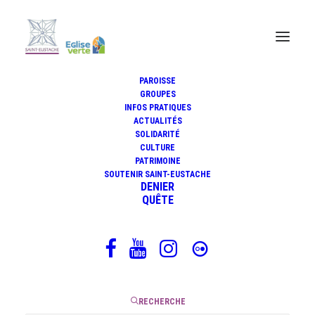
PAROISSE
GROUPES
INFOS PRATIQUES
ACTUALITÉS
En mai fais ce qu’il te plaît
SOLIDARITÉ
CULTURE
PATRIMOINE
SOUTENIR SAINT-EUSTACHE
DENIER
3 mai 2019
QUÊTE
|
2 Minutes
RECHERCHE
Voici le joli mois de mai ! En mai chacun trouve son