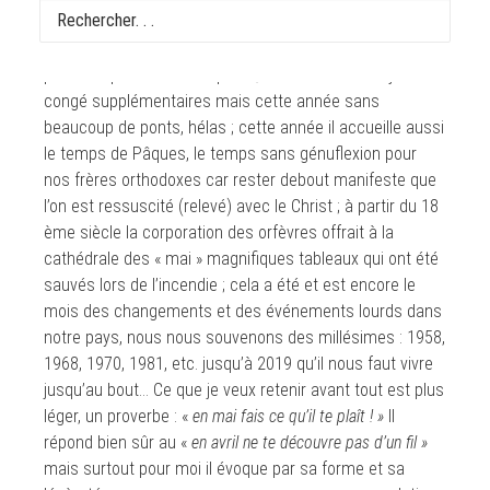
compte, comme ça en vrac : c’est le mois de Marie, au
cours duquel nous nous joignons à Marie dans sa prière,
par exemple avec le chapelet ; c’est le mois des jours de
congé supplémentaires mais cette année sans
beaucoup de ponts, hélas ; cette année il accueille aussi
le temps de Pâques, le temps sans génuflexion pour
nos frères orthodoxes car rester debout manifeste que
l’on est ressuscité (relevé) avec le Christ ; à partir du 18
ème siècle la corporation des orfèvres offrait à la
cathédrale des « mai » magnifiques tableaux qui ont été
sauvés lors de l’incendie ; cela a été et est encore le
mois des changements et des événements lourds dans
notre pays, nous nous souvenons des millésimes : 1958,
1968, 1970, 1981, etc. jusqu’à 2019 qu’il nous faut vivre
jusqu’au bout… Ce que je veux retenir avant tout est plus
léger, un proverbe : «
en mai fais ce qu’il te plaît ! »
Il
répond bien sûr au «
en avril ne te découvre pas d’un fil »
mais surtout pour moi il évoque par sa forme et sa