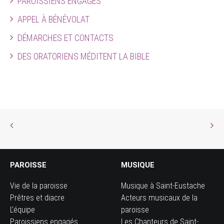
PAROISSIENS ENGAGÉS
APPEL À BÉNÉVOLAT
DÉMARCHES ET CONTACTS
DES ORATORIENS MÉDITENT LA BIBLE
PAROISSE
MUSIQUE
Vie de la paroisse
Musique à Saint-Eustache
Prêtres et diacre
Acteurs musicaux de la
L’équipe
paroisse
Paroissiens engagés
Les Chanteurs de Saint-