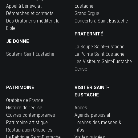
Appel à bénévolat
Eustache
Démarches et contacts
Grand Orgue
Des Oratoriens méditent la
Concerts à Saint-Eustache
Bible
FRATERNITÉ
JE DONNE
La Soupe Saint-Eustache
Soutenir Saint-Eustache
La Pointe Saint-Eustache
Les Visiteurs Saint-Eustache
Cerise
PATRIMOINE
VISITER SAINT-
EUSTACHE
Oratoire de France
Histoire de l’église
Accès
Œuvres contemporaines
Agenda paroissial
Patrimoine artistique
Horaires des messes &
Restauration Chapelles
Infos
La Fabrique Saint-Eustache
Visites guidées