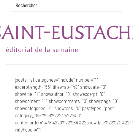
éditorial de la semaine
[posts_list categories="include" number="1"
excerptlength="55" titlewrap="h3" showdate="0"
showtitle="1" showauthor="0" showexcerpt="0"
showcontent="1" showcomments="0" showimage="0"
showcategories="0" showtags="0" posttypes="post"
category_ids="%5B%2224%22%5D"
contentorder="%7B%220%22%3A%22showdate%22%2C%2
initchosen=""]