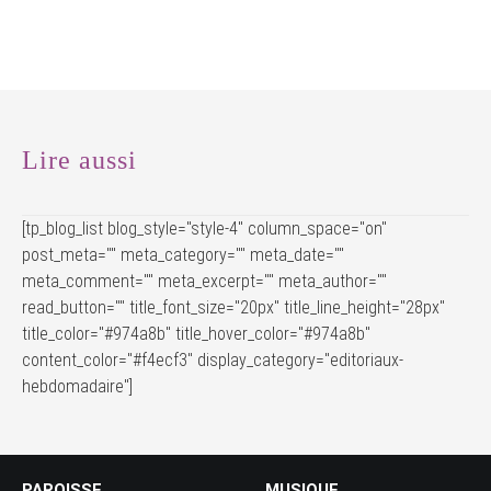
Lire aussi
[tp_blog_list blog_style="style-4" column_space="on"
post_meta="" meta_category="" meta_date=""
meta_comment="" meta_excerpt="" meta_author=""
read_button="" title_font_size="20px" title_line_height="28px"
title_color="#974a8b" title_hover_color="#974a8b"
content_color="#f4ecf3" display_category="editoriaux-
hebdomadaire"]
PAROISSE
MUSIQUE