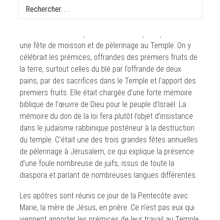
dates et les délais sont précis, ce qui est plutôt rare
dans le Nouveau Testament. La Pentecôte juive, la fête
de
Shavouot
, au temps de Jésus, était principalement
une fête de moisson et de pèlerinage au Temple. On y
célébrait les prémices, offrandes des premiers fruits de
la terre, surtout celles du blé par l’offrande de deux
pains, par des sacrifices dans le Temple et l’apport des
premiers fruits. Elle était chargée d’une forte mémoire
biblique de l’œuvre de Dieu pour le peuple d’Israël. La
mémoire du don de la loi fera plutôt l’objet d’insistance
dans le judaïsme rabbinique postérieur à la destruction
du temple. C’était une des trois grandes fêtes annuelles
de pèlerinage à Jérusalem, ce qui explique la présence
d’une foule nombreuse de juifs, issus de toute la
diaspora et parlant de nombreuses langues différentes.
Les apôtres sont réunis ce jour de la Pentecôte avec
Marie, la mère de Jésus, en prière. Ce n’est pas eux qui
viennent apporter les prémices de leur travail au Temple