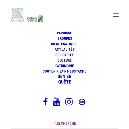
PAROISSE
GROUPES
INFOS PRATIQUES
ACTUALITÉS
Dix jours
SOLIDARITÉ
CULTURE
PATRIMOINE
SOUTENIR SAINT-EUSTACHE
DENIER
12 mai 2026
QUÊTE
|
3 Minutes
RECHERCHE
Dix jours séparent l’Ascension de la Pentecôte. Les