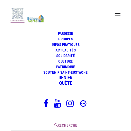
PAROISSE
GROUPES
INFOS PRATIQUES
Distribution de masques à
ACTUALITÉS
CERISE
SOLIDARITÉ
CULTURE
PATRIMOINE
SOUTENIR SAINT-EUSTACHE
DENIER
QUÊTE
25 mai 2020
|
1 Minute
RECHERCHE
L’atelier de confection de masques se