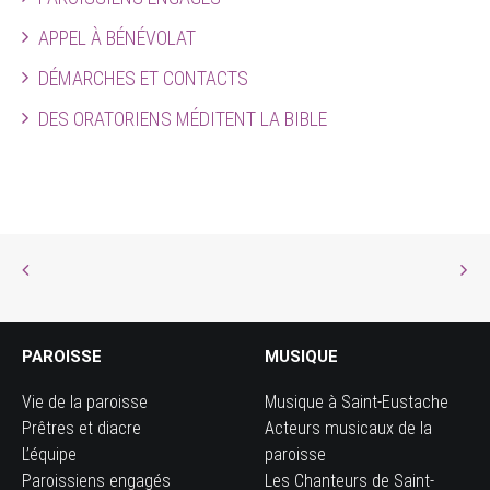
APPEL À BÉNÉVOLAT
DÉMARCHES ET CONTACTS
DES ORATORIENS MÉDITENT LA BIBLE
PAROISSE
MUSIQUE
Vie de la paroisse
Musique à Saint-Eustache
Prêtres et diacre
Acteurs musicaux de la
L’équipe
paroisse
Paroissiens engagés
Les Chanteurs de Saint-