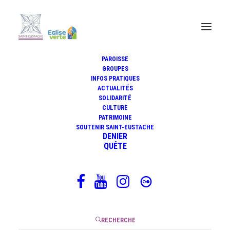
PAROISSE
Discours de départ du père Yves
GROUPES
INFOS PRATIQUES
Trocheris, curé, à la messe
ACTUALITÉS
d'action de grâce du 15 juin
SOLIDARITÉ
CULTURE
2025
PATRIMOINE
SOUTENIR SAINT-EUSTACHE
DENIER
QUÊTE
27 juin 2025
|
1 Minute
RECHERCHE