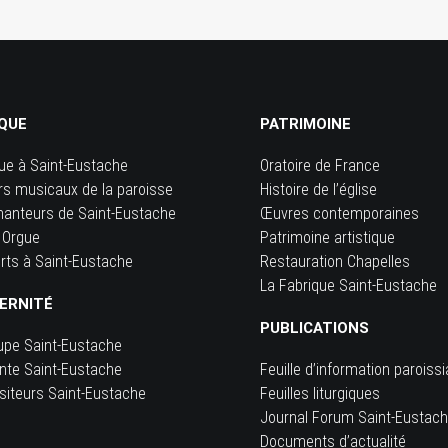
QUE
PATRIMOINE
ue à Saint-Eustache
Oratoire de France
rs musicaux de la paroisse
Histoire de l’église
hanteurs de Saint-Eustache
Œuvres contemporaines
 Orgue
Patrimoine artistique
rts à Saint-Eustache
Restauration Chapelles
La Fabrique Saint-Eustache
ERNITÉ
PUBLICATIONS
upe Saint-Eustache
inte Saint-Eustache
Feuille d’information paroissi
siteurs Saint-Eustache
Feuilles liturgiques
e
Journal Forum Saint-Eustac
Documents d’actualité