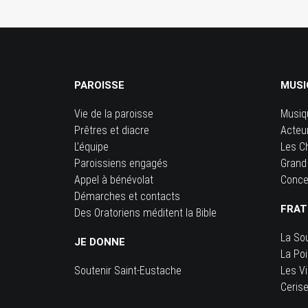
PAROISSE
MUSI
Vie de la paroisse
Musiq
Prêtres et diacre
Acteu
L’équipe
Les C
Paroissiens engagés
Grand
Appel à bénévolat
Conce
Démarches et contacts
FRAT
Des Oratoriens méditent la Bible
La So
JE DONNE
La Po
Soutenir Saint-Eustache
Les Vi
Ceris