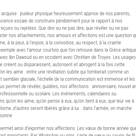
is acquise : pudeur physique heureusement apprise de nos parents,
cence essaie de construire péniblement pour le rapport à nos
eçues ou rejetées. Que dire ou ne pas dire, que révéler ou ne pas
ter nos attachements, nos amours et affections est une question q
e, à la peur, à l’espoir, à la convoitise, au respect, à la crainte
ar exemple avec l’amour courtois que l’on retrouve dans la Grèce antique
avec Ibn Dawoud ou en occident avec Chrétien de Troyes. Les usages
se créent ou disparaissent, autorisent et abrogent à la fois cette
’on les aime : entre une révélation subite qui tomberait comme un
t sembler glaciale, l’échelle de la communication est immense et les
us permet de révéler, guidées, nos affections : anniversaire, nouvel an
rofessionnelle ou scolaire. Les événements, calendaires ou
s qu’on les aime, qu’on pense à eux, qu’on tient à eux, que leur vie à
alisme, d’autres seront libérés grâce à lui… dans l’armée, on marche
rsonne.
, permet ainsi d’exprimer nos affections. Les vœux de bonne année qu
sont importants. Par WhatsApp ou sms, carte de vœux ou coups de fil,