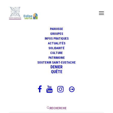
PAROISSE
GROUPES
Des Oratoriens méditent la
INFOS PRATIQUES
ACTUALITÉS
Bible. Michel Quesnel
SOLIDARITÉ
(22.09.2018)
CULTURE
PATRIMOINE
SOUTENIR SAINT-EUSTACHE
DENIER
QUÊTE
19 septembre 2018
|
2 Minutes
RECHERCHE
Évangile
du samedi 22 septembre 2018