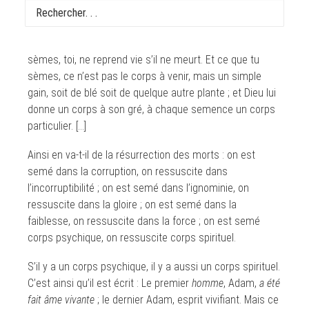
Mais, dira-t-on, comment les morts ressuscitent-ils ?
Avec quel corps reviennent-ils ? Insensé ! Ce que tu
sèmes, toi, ne reprend vie s’il ne meurt. Et ce que tu
sèmes, ce n’est pas le corps à venir, mais un simple
gain, soit de blé soit de quelque autre plante ; et Dieu lui
donne un corps à son gré, à chaque semence un corps
particulier. […]
Ainsi en va-t-il de la résurrection des morts : on est
semé dans la corruption, on ressuscite dans
l’incorruptibilité ; on est semé dans l’ignominie, on
ressuscite dans la gloire ; on est semé dans la
faiblesse, on ressuscite dans la force ; on est semé
corps psychique, on ressuscite corps spirituel.
S’il y a un corps psychique, il y a aussi un corps spirituel.
C’est ainsi qu’il est écrit : Le premier
homme
, Adam,
a été
fait âme vivante
; le dernier Adam, esprit vivifiant. Mais ce