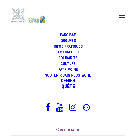
PAROISSE
GROUPES
Des Oratoriens méditent la
INFOS PRATIQUES
ACTUALITÉS
Bible. Luc Forestier
SOLIDARITÉ
(27.09.2018)
CULTURE
PATRIMOINE
SOUTENIR SAINT-EUSTACHE
DENIER
QUÊTE
24 septembre 2018
|
5 Minutes
RECHERCHE
L’exclamation du Sage « Toute parole est lassante ! »