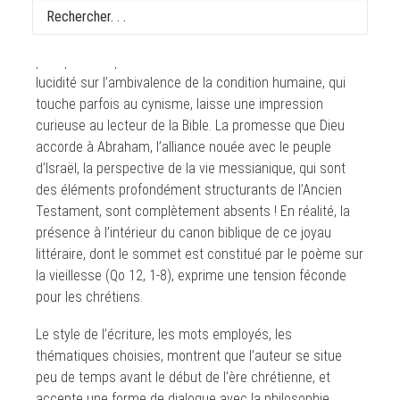
devrait interdire tout commentaire à ce texte fulgurant,
qui constitue une sorte d’énigme à l’intérieur de la
panoplie biblique du Premier testament. Une extrême
lucidité sur l’ambivalence de la condition humaine, qui
touche parfois au cynisme, laisse une impression
curieuse au lecteur de la Bible. La promesse que Dieu
accorde à Abraham, l’alliance nouée avec le peuple
d’Israël, la perspective de la vie messianique, qui sont
des éléments profondément structurants de l’Ancien
Testament, sont complètement absents ! En réalité, la
présence à l’intérieur du canon biblique de ce joyau
littéraire, dont le sommet est constitué par le poème sur
la vieillesse (Qo 12, 1-8), exprime une tension féconde
pour les chrétiens.
Le style de l’écriture, les mots employés, les
thématiques choisies, montrent que l’auteur se situe
peu de temps avant le début de l’ère chrétienne, et
accepte une forme de dialogue avec la philosophie