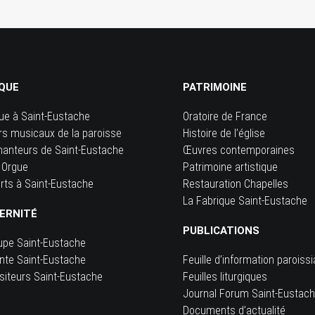
QUE
PATRIMOINE
ue à Saint-Eustache
Oratoire de France
rs musicaux de la paroisse
Histoire de l’église
hanteurs de Saint-Eustache
Œuvres contemporaines
 Orgue
Patrimoine artistique
rts à Saint-Eustache
Restauration Chapelles
La Fabrique Saint-Eustache
ERNITÉ
PUBLICATIONS
upe Saint-Eustache
inte Saint-Eustache
Feuille d’information paroissi
siteurs Saint-Eustache
Feuilles liturgiques
e
Journal Forum Saint-Eustac
Documents d’actualité