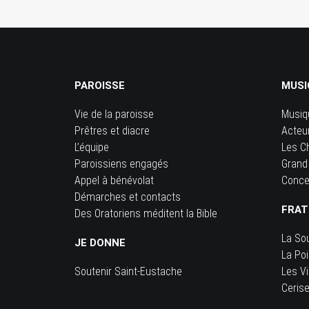
PAROISSE
MUSI
Vie de la paroisse
Musiq
Prêtres et diacre
Acteu
L’équipe
Les C
Paroissiens engagés
Grand
Appel à bénévolat
Conce
Démarches et contacts
FRAT
Des Oratoriens méditent la Bible
La So
JE DONNE
La Po
Soutenir Saint-Eustache
Les Vi
Ceris