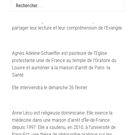
à la messe de 11h00, nous avons décidé d’inviter Agnès
Adeline-Schaeffer, Anne Lécu, Véronique Margron,
Isabelle le Bourgeois et Isabelle de Gaulmyn à nous
partager leur lecture et leur compréhension de l’Evangile.
Agnès Adeline-Schaeffer est pasteure de l’Eglise
protestante unie de France au temple de l’Oratoire du
Louvre et aumônier à la maison d’arrêt de Paris -la
Santé.
Elle interviendra le dimanche 26 février.
Anne Lécu est religieuse dominicaine. Elle exerce la
médecine dans une maison d’arrêt d’Île-de-France
depuis 1997. Elle a soutenu, en 2010, à l’université de
Paris-Est, une thèse de philosophie pratique sur les