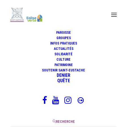
PAROISSE
GROUPES
INFOS PRATIQUES
ACTUALITÉS
Carême 2023
SOLIDARITÉ
CULTURE
PATRIMOINE
SOUTENIR SAINT-EUSTACHE
DENIER
16 février 2023
QUÊTE
|
1 Minutes
RECHERCHE
Pour marquer les cinq dimanches du temps de carême,