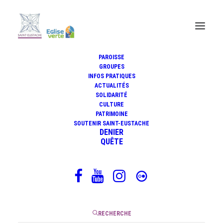
PAROISSE
GROUPES
Anton Bruckner, le plus
INFOS PRATIQUES
ACTUALITÉS
religieux de tous les
SOLIDARITÉ
compositeurs
CULTURE
PATRIMOINE
SOUTENIR SAINT-EUSTACHE
DENIER
QUÊTE
21 novembre 2024
|
3 Minutes
RECHERCHE