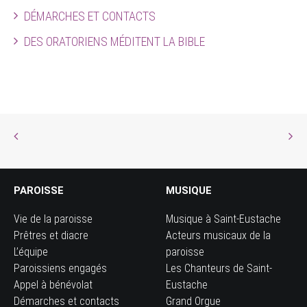
DÉMARCHES ET CONTACTS
DES ORATORIENS MÉDITENT LA BIBLE
PAROISSE
MUSIQUE
Vie de la paroisse
Musique à Saint-Eustache
Prêtres et diacre
Acteurs musicaux de la
L’équipe
paroisse
Paroissiens engagés
Les Chanteurs de Saint-
Appel à bénévolat
Eustache
Démarches et contacts
Grand Orgue