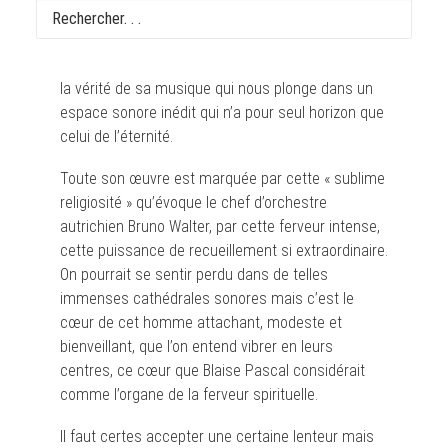
Dans son très émouvant article sur Anton
Bruckner*, le père Yves Trocheris insistait à juste
titre sur sa profonde spiritualité, sur la sincérité et
la vérité de sa musique qui nous plonge dans un
espace sonore inédit qui n’a pour seul horizon que
celui de l’éternité.
Toute son œuvre est marquée par cette « sublime
religiosité » qu’évoque le chef d’orchestre
autrichien Bruno Walter, par cette ferveur intense,
cette puissance de recueillement si extraordinaire.
On pourrait se sentir perdu dans de telles
immenses cathédrales sonores mais c’est le
cœur de cet homme attachant, modeste et
bienveillant, que l’on entend vibrer en leurs
centres, ce cœur que Blaise Pascal considérait
comme l’organe de la ferveur spirituelle.
Il faut certes accepter une certaine lenteur mais