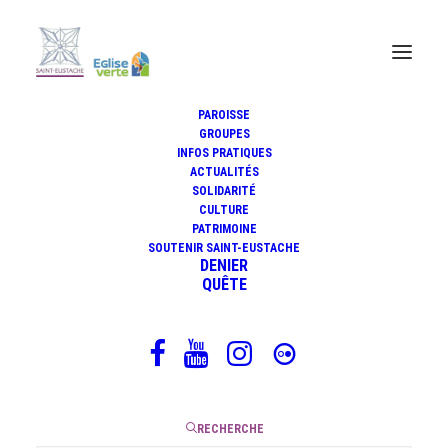
PAROISSE
GROUPES
INFOS PRATIQUES
ACTUALITÉS
Allez dans la Paix du Christ !
SOLIDARITÉ
CULTURE
PATRIMOINE
SOUTENIR SAINT-EUSTACHE
DENIER
25 juin 2026
QUÊTE
|
4 Minutes
RECHERCHE
Cette formule française, « Allez dans la paix du Christ »,