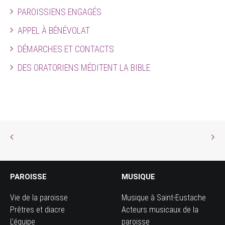
PAROISSIENS ENGAGÉS
APPEL À BÉNÉVOLAT
DÉMARCHES ET CONTACTS
DES ORATORIENS MÉDITENT LA BIBLE
PAROISSE
MUSIQUE
Vie de la paroisse
Musique à Saint-Eustache
Prêtres et diacre
Acteurs musicaux de la
L’équipe
paroisse