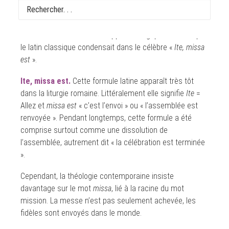
est la formule la plus connue du renvoi de l’assemblée
chrétienne à la fin de la messe dans le rite romain
actuel. Elle traduit et développe théologiquement ce que
le latin classique condensait dans le célèbre «
Ite, missa
est
».
Ite, missa est.
Cette formule latine apparaît très tôt
dans la liturgie romaine. Littéralement elle signifie
Ite
=
Allez et
missa est
« c’est l’envoi » ou « l’assemblée est
renvoyée ». Pendant longtemps, cette formule a été
comprise surtout comme une dissolution de
l’assemblée, autrement dit « la célébration est terminée
».
Cependant, la théologie contemporaine insiste
davantage sur le mot
missa
, lié à la racine du mot
mission. La messe n’est pas seulement achevée, les
fidèles sont envoyés dans le monde.