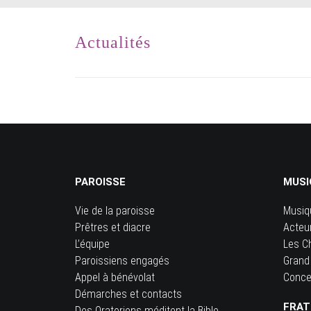
Actualités
PAROISSE
MUSI
Vie de la paroisse
Musiq
Prêtres et diacre
Acteu
L’équipe
Les C
Paroissiens engagés
Grand
Appel à bénévolat
Conce
Démarches et contacts
FRAT
Des Oratoriens méditent la Bible