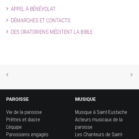
APPEL À BÉNÉVOLAT
DÉMARCHES ET CONTACTS
DES ORATORIENS MÉDITENT LA BIBLE
PAROISSE
MUSIQUE
Vie de la paroisse
Musique à Saint-Eustache
Prêtres et diacre
Acteurs musicaux de la
L’équipe
paroisse
Paroissiens engagés
Les Chanteurs de Saint-