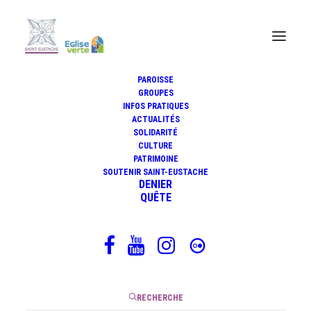
PAROISSE
GROUPES
INFOS PRATIQUES
ACTUALITÉS
Acheiropoïètes de Marc Lohner
SOLIDARITÉ
CULTURE
PATRIMOINE
SOUTENIR SAINT-EUSTACHE
DENIER
25 septembre 2023
QUÊTE
|
2 Minutes
RECHERCHE
Avez-vous déjà compté le nombre de piliers de Saint-