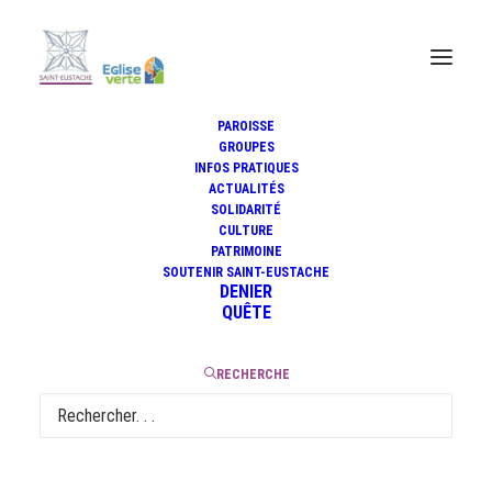
PAROISSE
GROUPES
INFOS PRATIQUES
Télérama sortir (31-01-
ACTUALITÉS
2024)
SOLIDARITÉ
CULTURE
PATRIMOINE
SOUTENIR SAINT-EUSTACHE
DENIER
QUÊTE
19 février 2024
|
1 Minute
RECHERCHE